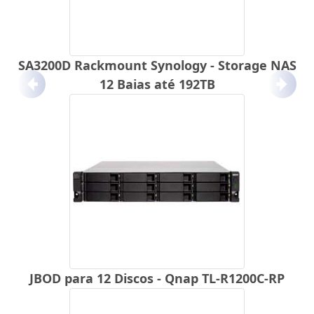
SA3200D Rackmount Synology - Storage NAS
12 Baias até 192TB
Anterior
Próx
JBOD para 12 Discos - Qnap TL-R1200C-RP