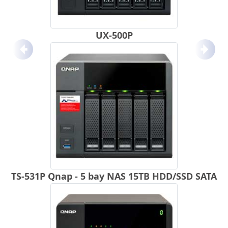
UX-500P
Anterior
Próx
TS-531P Qnap - 5 bay NAS 15TB HDD/SSD SATA