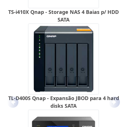
TS-i410X Qnap - Storage NAS 4 Baias p/ HDD
SATA
TL-D400S Qnap - Expansão JBOD para 4 hard
Anterior
Próx
disks SATA