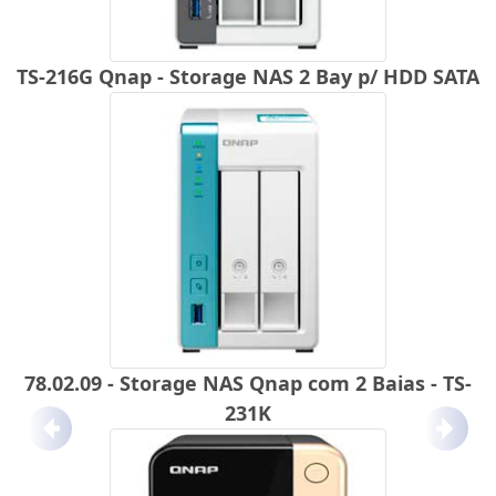
TS-216G Qnap - Storage NAS 2 Bay p/ HDD SATA
78.02.09 - Storage NAS Qnap com 2 Baias - TS-
231K
Anterior
Próx