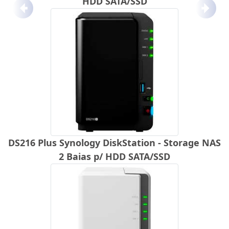
HDD SATA/SSD
Anterior
Próx
DS216 Plus Synology DiskStation - Storage NAS
2 Baias p/ HDD SATA/SSD