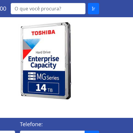
000
Ir
Telefone: