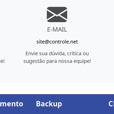
E-MAIL
site@controle.net
Envie sua dúvida, crítica ou
e!
sugestão para nossa equipe!
amento
Backup
C