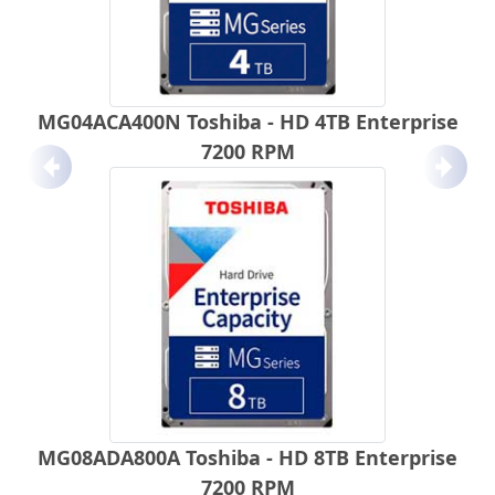
MG04ACA400N Toshiba - HD 4TB Enterprise
7200 RPM
Anterior
Próx
MG08ADA800A Toshiba - HD 8TB Enterprise
7200 RPM