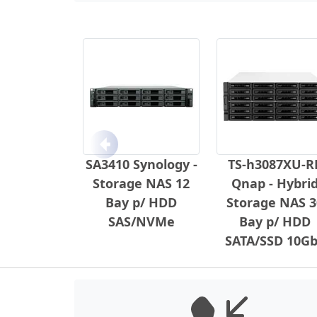
Anterior
SA3410 Synology -
TS-h3087XU-R
Storage NAS 12
Qnap - Hybri
Bay p/ HDD
Storage NAS 3
SAS/NVMe
Bay p/ HDD
SATA/SSD 10G