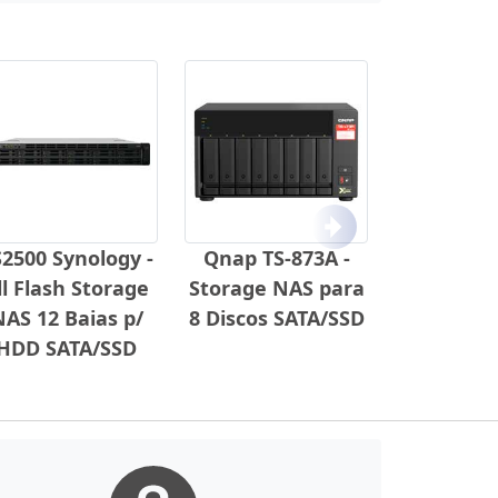
Próximo
2500 Synology -
Qnap TS-873A -
ll Flash Storage
Storage NAS para
AS 12 Baias p/
8 Discos SATA/SSD
HDD SATA/SSD