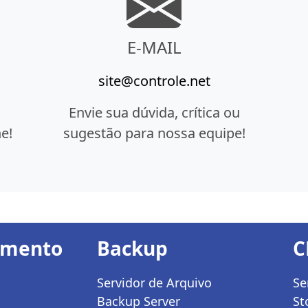
E-MAIL
site@controle.net
Envie sua dúvida, crítica ou
e!
sugestão para nossa equipe!
amento
Backup
C
Servidor de Arquivo
Se
Backup Server
St