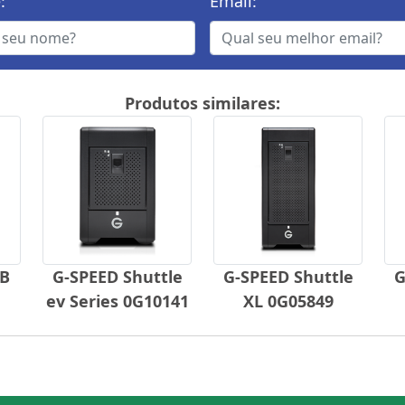
:
Email:
Produtos similares:
SB
G-SPEED Shuttle
G-SPEED Shuttle
G
ev Series 0G10141
XL 0G05849