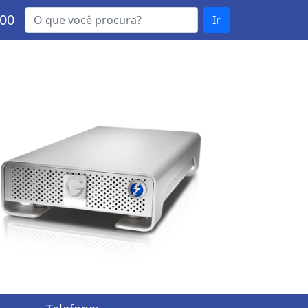
000
Ir