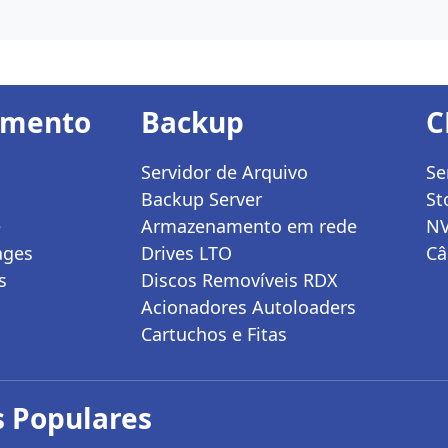
amento
Backup
C
Servidor de Arquivo
Se
Backup Server
St
e
Armazenamento em rede
N
ages
Drives LTO
Câ
s
Discos Removíveis RDX
Acionadores Autoloaders
Cartuchos e Fitas
 Populares