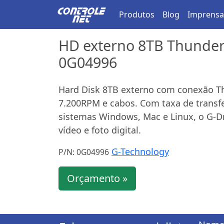
Produtos
Blog
Imprensa
HD externo 8TB Thunderb
0G04996
Hard Disk 8TB externo com conexão Th
7.200RPM e cabos. Com taxa de transf
sistemas Windows, Mac e Linux, o G-Dri
vídeo e foto digital.
G-Technology
P/N: 0G04996
Orçamento »