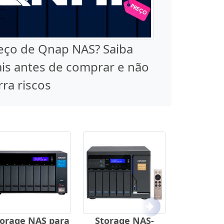
eço de Qnap NAS? Saiba
is antes de comprar e não
rra riscos
Próximo
torage NAS para
Storage NAS-