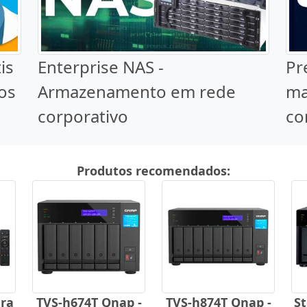
is
Enterprise NAS -
Pr
os
Armazenamento em rede
ma
corporativo
co
Produtos recomendados:
ra
TVS-h674T Qnap -
TVS-h874T Qnap -
S