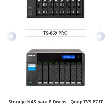
TS-869 PRO
Anterior
Próx
Storage NAS para 8 Discos - Qnap TVS-871T