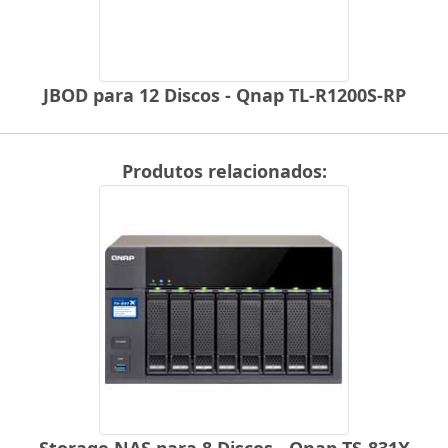
JBOD para 12 Discos - Qnap TL-R1200S-RP
Produtos relacionados:
Storage NAS para 8 Discos - Qnap TS-831X