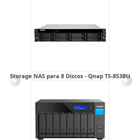
Storage NAS para 8 Discos - Qnap TS-853BU
Anterior
Próx