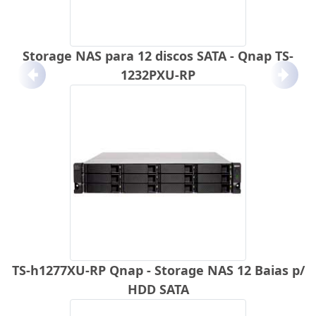
Storage NAS para 12 discos SATA - Qnap TS-
1232PXU-RP
Anterior
Próx
TS-h1277XU-RP Qnap - Storage NAS 12 Baias p/
HDD SATA