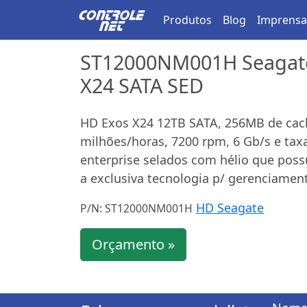
Produtos
Blog
Imprensa
ST12000NM001H Seagate 
X24 SATA SED
HD Exos X24 12TB SATA, 256MB de cache
milhões/horas, 7200 rpm, 6 Gb/s e tax
enterprise selados com hélio que pos
a exclusiva tecnologia p/ gerenciamen
HD Seagate
P/N: ST12000NM001H
Orçamento »