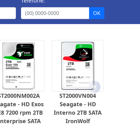
Telefone:
Próximo
ST2000NM002A
ST2000VN004
agate - HD Exos
Seagate - HD
E8 7200 rpm 2TB
Interno 2TB SATA
nterprise SATA
IronWolf