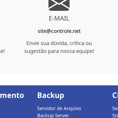
E-MAIL
site@controle.net
Envie sua dúvida, crítica ou
e!
sugestão para nossa equipe!
amento
Backup
C
Servidor de Arquivo
Se
Backup Server
St