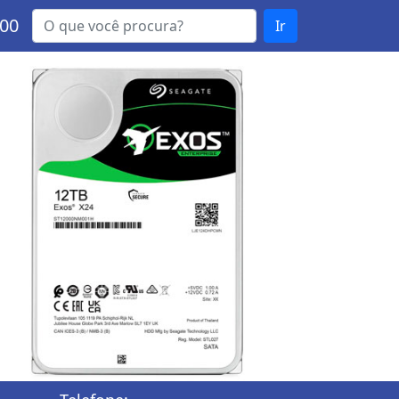
000
Ir