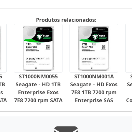
Produtos relacionados:
5
ST1000NM0055
ST1000NM001A
TB
Seagate - HD 1TB
Seagate - HD Exos
S
os
Enterprise Exos
7E8 1TB 7200 rpm
ATA
7E8 7200 rpm SATA
Enterprise SAS
Co