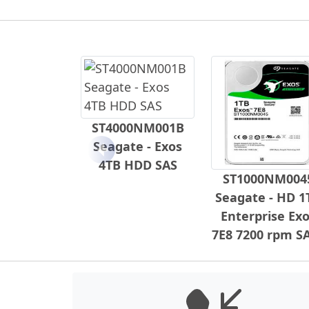
ST4000NM001B
Seagate - Exos
Anterior
4TB HDD SAS
ST1000NM004
Seagate - HD 1
Enterprise Ex
7E8 7200 rpm S