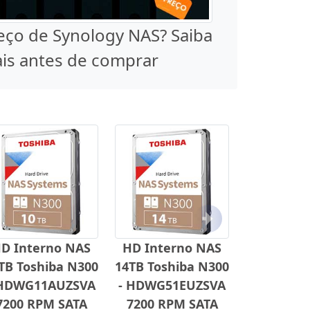
eço de Synology NAS? Saiba
is antes de comprar
Próximo
D Interno NAS
HD Interno NAS
TB Toshiba N300
14TB Toshiba N300
 HDWG11AUZSVA
- HDWG51EUZSVA
7200 RPM SATA
7200 RPM SATA