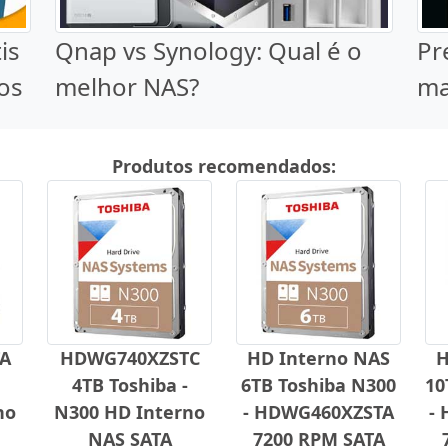
is
Qnap vs Synology: Qual é o
Pr
os
melhor NAS?
ma
Produtos recomendados:
A
HDWG740XZSTC
HD Interno NAS
H
4TB Toshiba -
6TB Toshiba N300
10
no
N300 HD Interno
- HDWG460XZSTA
-
NAS SATA
7200 RPM SATA