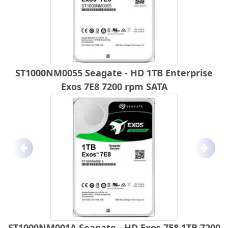
ST1000NM0055 Seagate - HD 1TB Enterprise
Exos 7E8 7200 rpm SATA
Anterior
Próx
ST1000NM001A Seagate - HD Exos 7E8 1TB 7200