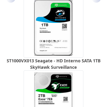
Anterior
Próx
ST1000VX013 Seagate - HD Interno SATA 1TB
SkyHawk Surveillance