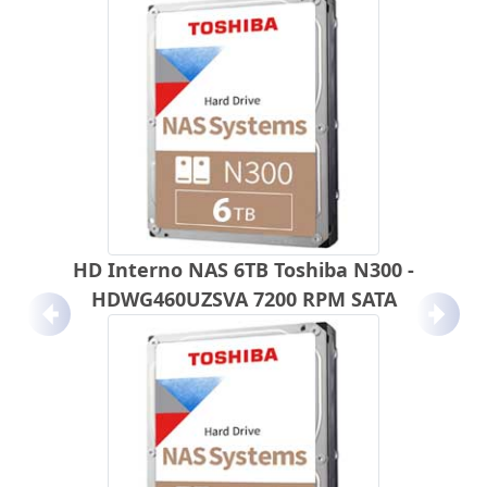
HD Interno NAS 6TB Toshiba N300 -
HDWG460UZSVA 7200 RPM SATA
Anterior
Próx