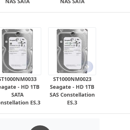
NAS SATA
NAS SATA
Próximo
ST1000NM0033
ST1000NM0023
eagate - HD 1TB
Seagate - HD 1TB
SATA
SAS Constellation
nstellation ES.3
ES.3