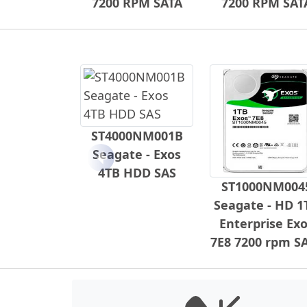
7200 RPM SATA
7200 RPM SAT
ST4000NM001B
Seagate - Exos
Anterior
4TB HDD SAS
ST1000NM004
Seagate - HD 1
Enterprise Ex
7E8 7200 rpm S