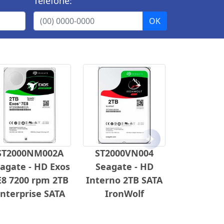
Telefone:
Próximo
ST2000NM002A
ST2000VN004
agate - HD Exos
Seagate - HD
E8 7200 rpm 2TB
Interno 2TB SATA
nterprise SATA
IronWolf