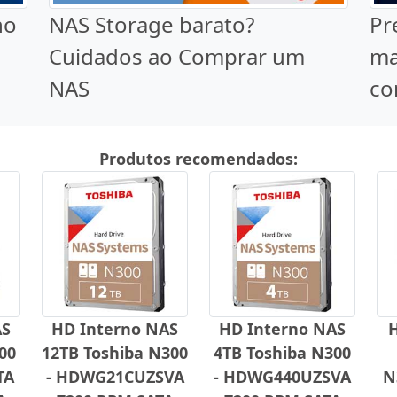
no
NAS Storage barato?
Pr
Cuidados ao Comprar um
ma
NAS
co
Produtos recomendados:
AS
HD Interno NAS
HD Interno NAS
00
12TB Toshiba N300
4TB Toshiba N300
TA
- HDWG21CUZSVA
- HDWG440UZSVA
N