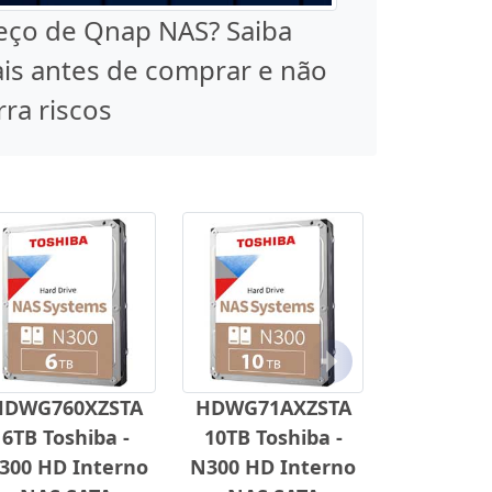
eço de Qnap NAS? Saiba
is antes de comprar e não
rra riscos
Próximo
HDWG760XZSTA
HDWG71AXZSTA
6TB Toshiba -
10TB Toshiba -
300 HD Interno
N300 HD Interno