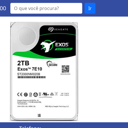
000
Ir