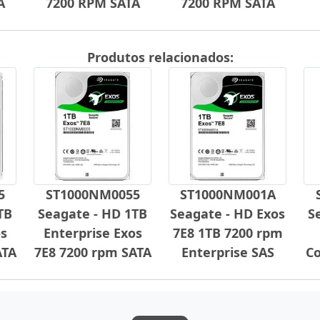
A
7200 RPM SATA
7200 RPM SATA
Produtos relacionados:
5
ST1000NM0055
ST1000NM001A
TB
Seagate - HD 1TB
Seagate - HD Exos
S
os
Enterprise Exos
7E8 1TB 7200 rpm
ATA
7E8 7200 rpm SATA
Enterprise SAS
Co