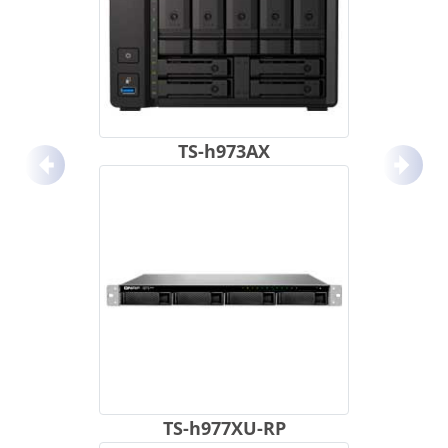
TS-h973AX
Anterior
Próx
TS-h977XU-RP