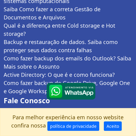
sistemas computacionais
Saiba Como fazer a correta Gestão de
Documentos e Arquivos
Qual é a diferença entre Cold storage e Hot
storage?
Backup e restauração de dados. Saiba como
proteger seus dados contra falhas
Como fazer backup dos emails do Outlook? Saiba
Mais sobre o Assunto
Active Directory: O que é e como funciona?
Como fazer backup do Google Drive, Google One
e Google Workspace
Fale Conosco
Quem somos
Para melhor experiência em nosso website
Seja um revendedor autorizado
confira nossa
política de privacidade
Aceito
Política de Privacidade