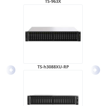
TS-963X
TS-h3088XU-RP
Anterior
Próx