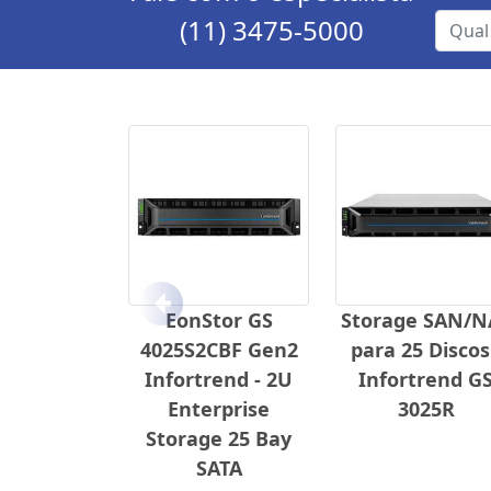
(11) 3475-5000
Anterior
EonStor GS
Storage SAN/N
4025S2CBF Gen2
para 25 Discos
Infortrend - 2U
Infortrend G
Enterprise
3025R
Storage 25 Bay
SATA