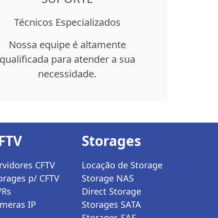
Técnicos Especializados
Nossa equipe é altamente
qualificada para atender a sua
necessidade.
FTV
Storages
rvidores CFTV
Locação de Storage
orages p/ CFTV
Storage NAS
VRs
Direct Storage
meras IP
Storages SATA
Storages SAS