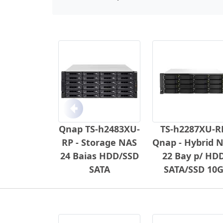
Anterior
Qnap TS-h2483XU-
TS-h2287XU-R
RP - Storage NAS
Qnap - Hybrid 
24 Baias HDD/SSD
22 Bay p/ HD
SATA
SATA/SSD 10