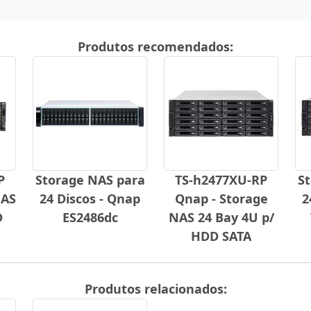
Produtos recomendados:
P
Storage NAS para
TS-h2477XU-RP
S
NAS
24 Discos - Qnap
Qnap - Storage
2
D
ES2486dc
NAS 24 Bay 4U p/
G
HDD SATA
Produtos relacionados: