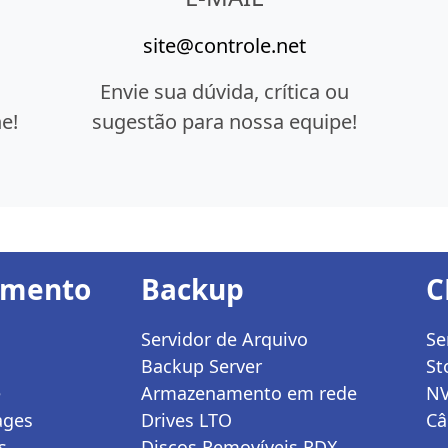
site@controle.net
Envie sua dúvida, crítica ou
e!
sugestão para nossa equipe!
amento
Backup
C
Servidor de Arquivo
Se
Backup Server
St
e
Armazenamento em rede
N
ages
Drives LTO
Câ
s
Discos Removíveis RDX