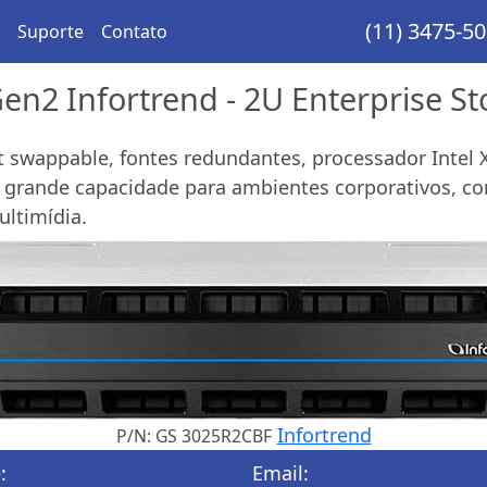
(11) 3475-5
Suporte
Contato
n2 Infortrend - 2U Enterprise St
t swappable, fontes redundantes, processador Intel 
rande capacidade para ambientes corporativos, com
ultimídia.
Infortrend
P/N: GS 3025R2CBF
:
Email: