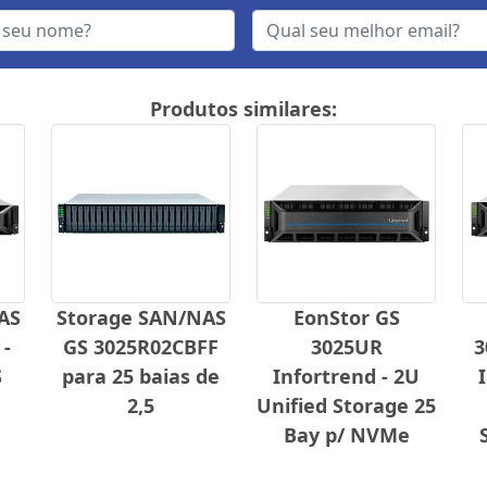
Produtos similares:
AS
Storage SAN/NAS
EonStor GS
 -
GS 3025R02CBFF
3025UR
3
S
para 25 baias de
Infortrend - 2U
2,5
Unified Storage 25
Bay p/ NVMe