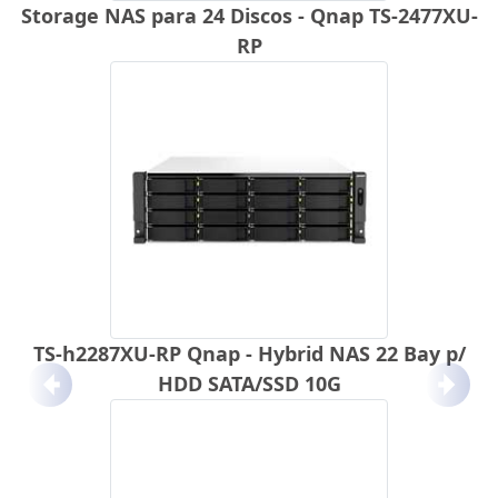
Storage NAS para 24 Discos - Qnap TS-2477XU-
RP
TS-h2287XU-RP Qnap - Hybrid NAS 22 Bay p/
HDD SATA/SSD 10G
Anterior
Próx