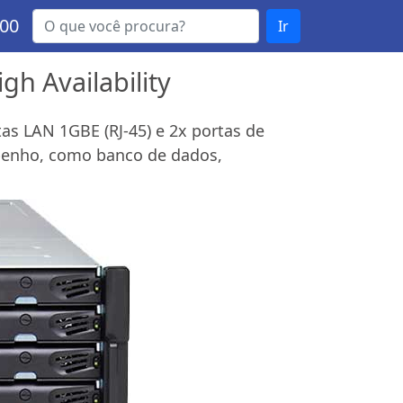
000
Ir
h Availability
s LAN 1GBE (RJ-45) e 2x portas de
penho, como banco de dados,