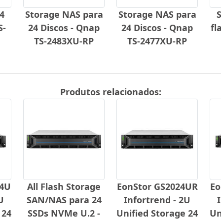
4
Storage NAS para
Storage NAS para
S
S-
24 Discos - Qnap
24 Discos - Qnap
fl
TS-2483XU-RP
TS-2477XU-RP
Produtos relacionados:
24U
All Flash Storage
EonStor GS2024UR
Eo
U
SAN/NAS para 24
Infortrend - 2U
 24
SSDs NVMe U.2 -
Unified Storage 24
Un