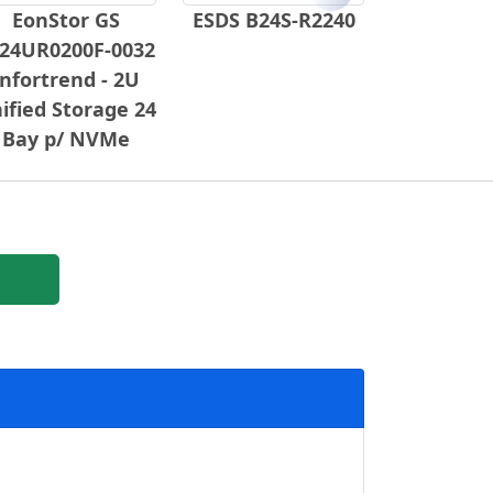
Próximo
EonStor GS
ESDS B24S-R2240
24UR0200F-0032
Infortrend - 2U
ified Storage 24
Bay p/ NVMe