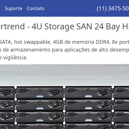
(11) 3475-5
Suporte
Contato
trend - 4U Storage SAN 24 Bay Hig
SATA, hot swappable, 4GB de memória DDR4, 8x porta
vo de armazenamento para aplicações de alto desem
 vigilância.