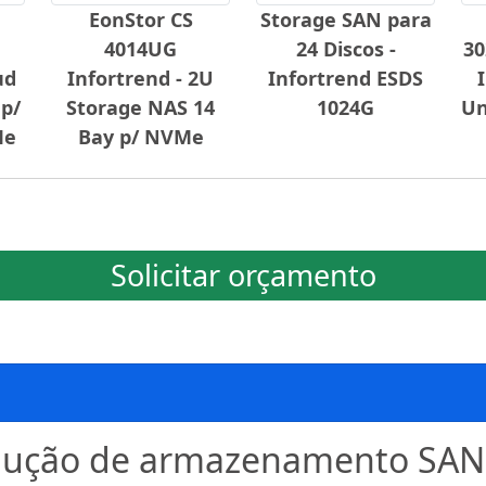
EonStor CS
Storage SAN para
4014UG
24 Discos -
30
ud
Infortrend - 2U
Infortrend ESDS
 p/
Storage NAS 14
1024G
Un
Me
Bay p/ NVMe
Solicitar orçamento
lução de armazenamento SAN