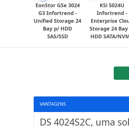
Anterior
EonStor GSe 3024
KSi 5024U
G3 Infortrend -
Infortrend -
Unified Storage 24
Enterprise Clo
Bay p/ HDD
Storage 24 Bay
SAS/SSD
HDD SATA/NV
VANTAGENS
DS 4024S2C, uma so