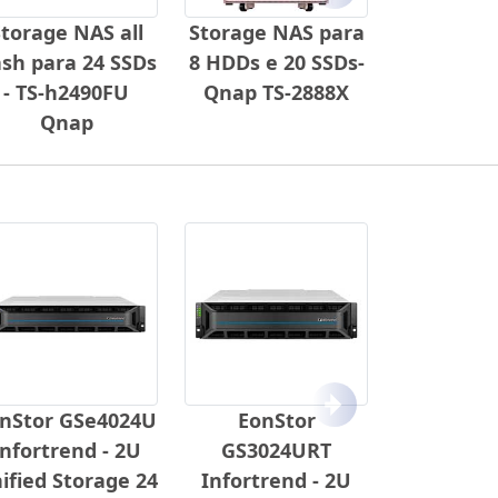
torage NAS all
Storage NAS para
ash para 24 SSDs
8 HDDs e 20 SSDs-
- TS-h2490FU
Qnap TS-2888X
Qnap
Próximo
nStor GSe4024U
EonStor
Infortrend - 2U
GS3024URT
ified Storage 24
Infortrend - 2U