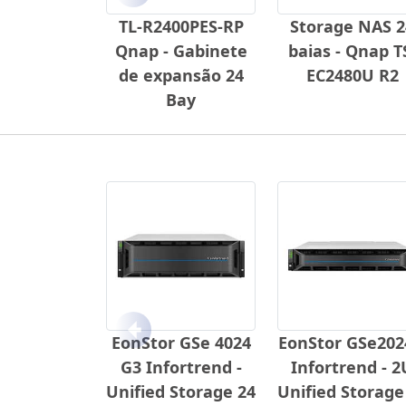
TL-R2400PES-RP
Storage NAS 2
Qnap - Gabinete
baias - Qnap T
de expansão 24
EC2480U R2
Bay
Anterior
EonStor GSe 4024
EonStor GSe20
G3 Infortrend -
Infortrend - 2
Unified Storage 24
Unified Storage