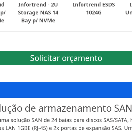
ud
Infortrend - 2U
Infortrend ESDS
 p/
Storage NAS 14
1024G
Un
Me
Bay p/ NVMe
Solicitar orçamento
olução de armazenamento SA
uma solução SAN de 24 baias para discos SAS/SATA,
as LAN 1GBE (RJ-45) e 2x portas de expansão SAS. Um