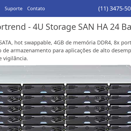
(11) 3475-5
Suporte
Contato
rtrend - 4U Storage SAN HA 24 B
SATA, hot swappable, 4GB de memória DDR4, 8x porta
vo de armazenamento para aplicações de alto desem
 vigilância.