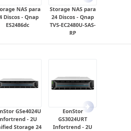
Próximo
torage NAS para
Storage NAS para
4 Discos - Qnap
24 Discos - Qnap
ES2486dc
TVS-EC2480U-SAS-
RP
Próximo
nStor GSe4024U
EonStor
Infortrend - 2U
GS3024URT
ified Storage 24
Infortrend - 2U