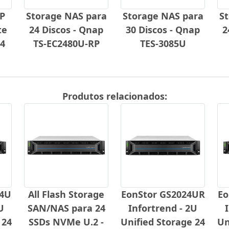
P
Storage NAS para
Storage NAS para
S
te
24 Discos - Qnap
30 Discos - Qnap
2
4
TS-EC2480U-RP
TES-3085U
Produtos relacionados:
24U
All Flash Storage
EonStor GS2024UR
Eo
U
SAN/NAS para 24
Infortrend - 2U
 24
SSDs NVMe U.2 -
Unified Storage 24
Un