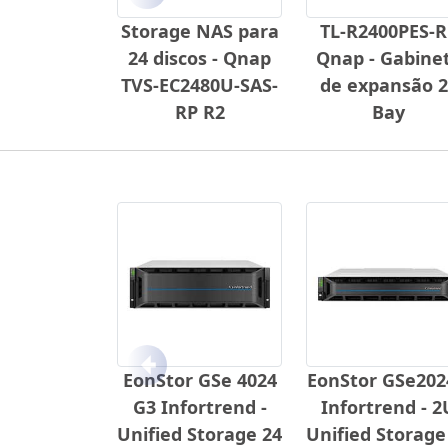
Anterior
Storage NAS para
TL-R2400PES-R
24 discos - Qnap
Qnap - Gabine
TVS-EC2480U-SAS-
de expansão 2
RP R2
Bay
Anterior
EonStor GSe 4024
EonStor GSe20
G3 Infortrend -
Infortrend - 2
Unified Storage 24
Unified Storage