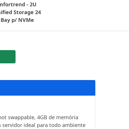
Infortrend - 2U
ified Storage 24
Bay p/ NVMe
N
 hot swappable, 4GB de memória
 servidor ideal para todo ambiente