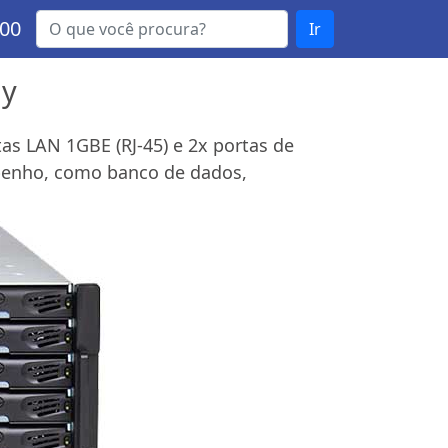
000
Ir
ay
s LAN 1GBE (RJ-45) e 2x portas de
penho, como banco de dados,