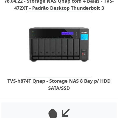
78.04.22 - Storage NAS Qnap com 4 Baias - TVS-
472XT - Padrão Desktop Thunderbolt 3
TVS-h874T Qnap - Storage NAS 8 Bay p/ HDD
SATA/SSD