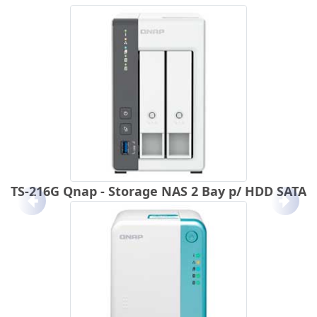
TS-216G Qnap - Storage NAS 2 Bay p/ HDD SATA
Anterior
Próx