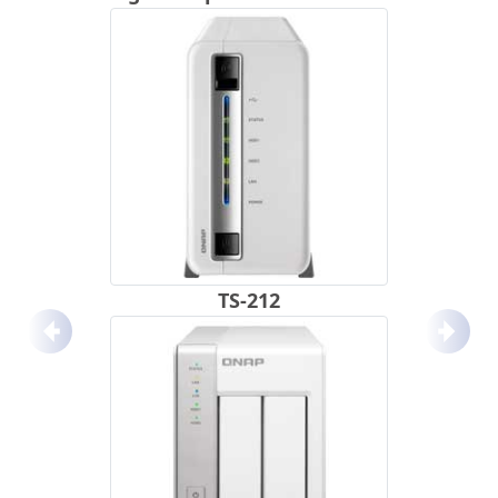
TS-212
Anterior
Próx