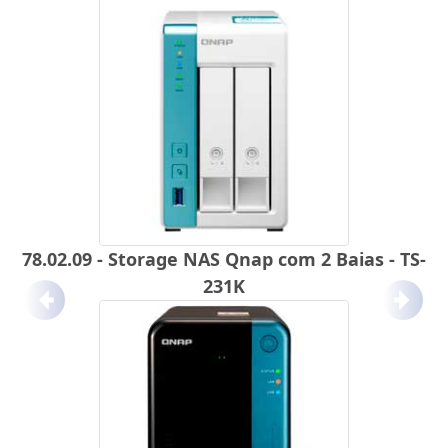
78.02.09 - Storage NAS Qnap com 2 Baias - TS-
231K
Anterior
Próx