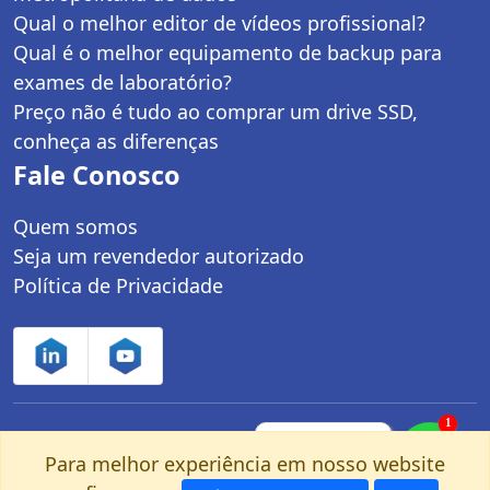
Qual o melhor editor de vídeos profissional?
Qual é o melhor equipamento de backup para
exames de laboratório?
Preço não é tudo ao comprar um drive SSD,
conheça as diferenças
Fale Conosco
Quem somos
Seja um revendedor autorizado
Política de Privacidade
1
Controle Net Tecnologia LTDA | CNPJ:
Fale com um
especialista pelo
Para melhor experiência em nosso website
03.247.280/0001-25 | Av. dos Carinás, 660 -
nosso Whatsapp!