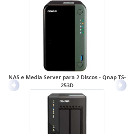
NAS e Media Server para 2 Discos - Qnap TS-
253D
Anterior
Próx