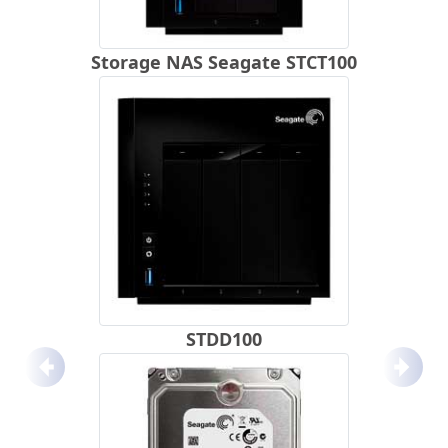
Storage NAS Seagate STCT100
STDD100
Anterior
Próx