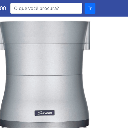
000
Ir