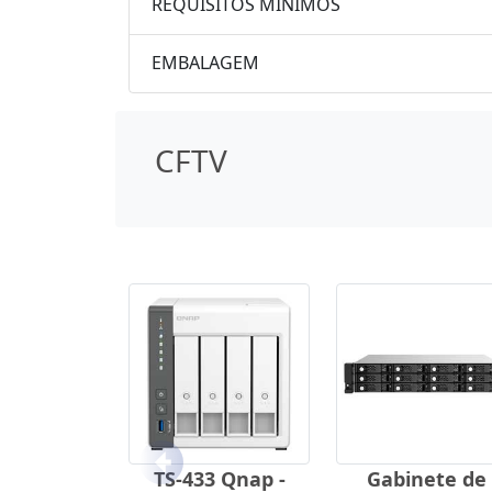
REQUISITOS MÍNIMOS
EMBALAGEM
CFTV
Anterior
TS-433 Qnap -
Gabinete de