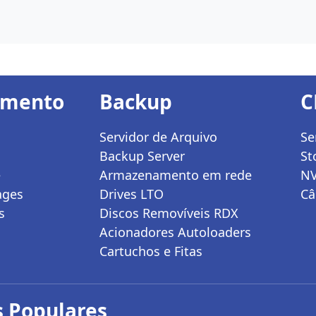
amento
Backup
C
Servidor de Arquivo
Se
Backup Server
St
e
Armazenamento em rede
N
ages
Drives LTO
Câ
s
Discos Removíveis RDX
Acionadores Autoloaders
Cartuchos e Fitas
 Populares