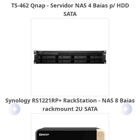
TS-462 Qnap - Servidor NAS 4 Baias p/ HDD
SATA
Synology RS1221RP+ RackStation - NAS 8 Baias
rackmount 2U SATA
Anterior
Próx