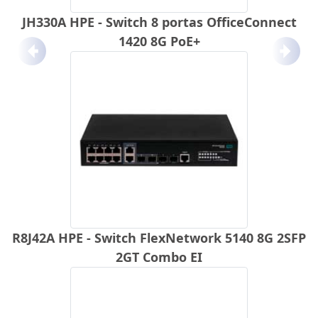
JH330A HPE - Switch 8 portas OfficeConnect
1420 8G PoE+
Anterior
Próx
R8J42A HPE - Switch FlexNetwork 5140 8G 2SFP
2GT Combo EI