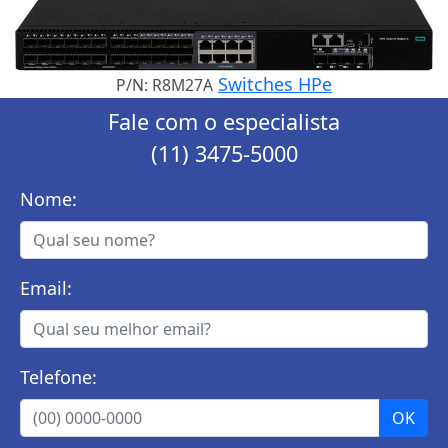
Switches HPe
P/N: R8M27A
Fale com o especialista
(11) 3475-5000
Nome:
Email:
Telefone: