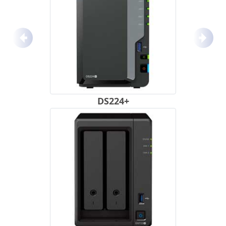
Anterior
Próx
DS224+