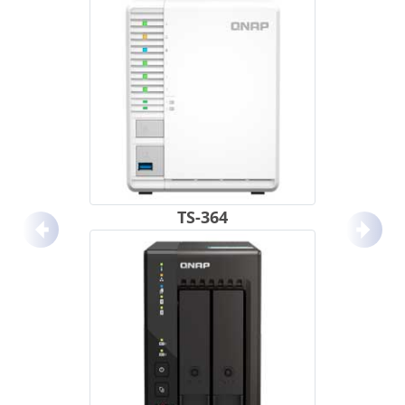
TS-364
Anterior
Próx