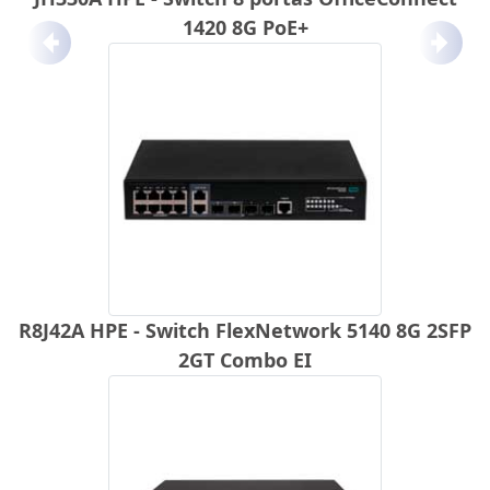
1420 8G PoE+
Anterior
Próx
R8J42A HPE - Switch FlexNetwork 5140 8G 2SFP
2GT Combo EI