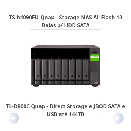
TS-h1090FU Qnap - Storage NAS All Flash 10
Baias p/ HDD SATA
TL-D800C Qnap - Direct Storage e JBOD SATA e
USB até 144TB
Anterior
Próx