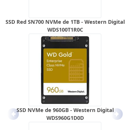
SSD Red SN700 NVMe de 1TB - Western Digital
WDS100T1R0C
SSD NVMe de 960GB - Western Digital
Anterior
Próx
WDS960G1D0D