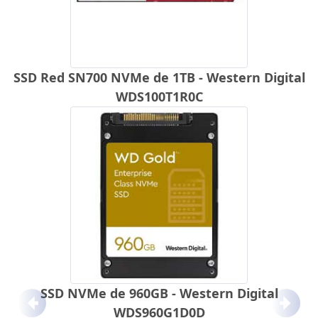
SSD Red SN700 NVMe de 1TB - Western Digital
WDS100T1R0C
SSD NVMe de 960GB - Western Digital
Anterior
Próx
WDS960G1D0D