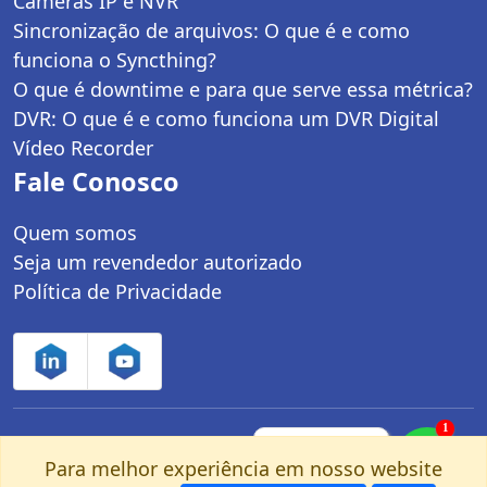
Câmeras IP e NVR
Sincronização de arquivos: O que é e como
funciona o Syncthing?
O que é downtime e para que serve essa métrica?
DVR: O que é e como funciona um DVR Digital
Vídeo Recorder
Fale Conosco
Quem somos
Seja um revendedor autorizado
Política de Privacidade
1
Controle Net Tecnologia LTDA | CNPJ:
Fale com um
especialista pelo
Para melhor experiência em nosso website
03.247.280/0001-25 | Av. dos Carinás, 660 -
nosso Whatsapp!