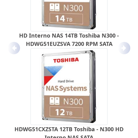
HD Interno NAS 14TB Toshiba N300 -
HDWG51EUZSVA 7200 RPM SATA
Anterior
Próx
HDWG51CXZSTA 12TB Toshiba - N300 HD
Interno NAS SATA