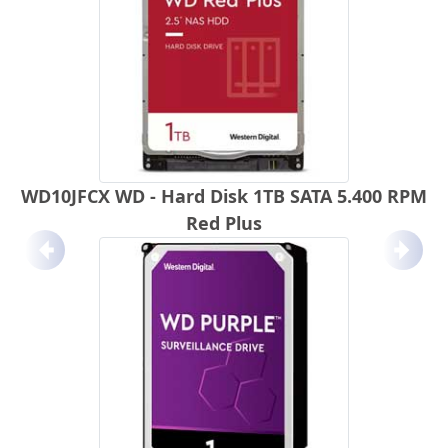
WD10JFCX WD - Hard Disk 1TB SATA 5.400 RPM
Red Plus
Anterior
Próx