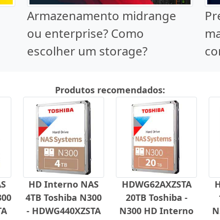
Armazenamento midrange
Pr
ou enterprise? Como
ma
escolher um storage?
co
Produtos recomendados:
AS
HD Interno NAS
HDWG62AXZSTA
300
4TB Toshiba N300
20TB Toshiba -
TA
- HDWG440XZSTA
N300 HD Interno
N