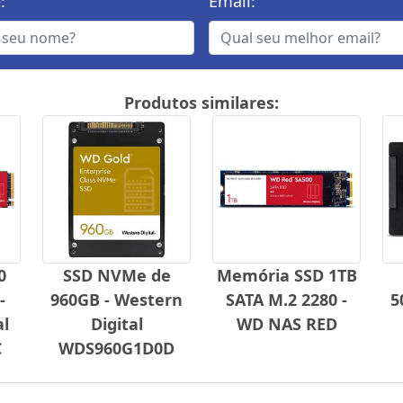
:
Email:
Produtos similares:
0
SSD NVMe de
Memória SSD 1TB
-
960GB - Western
SATA M.2 2280 -
5
al
Digital
WD NAS RED
C
WDS960G1D0D