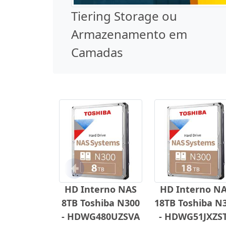
Tiering Storage ou
Armazenamento em
Camadas
Anterior
HD Interno NAS
HD Interno N
8TB Toshiba N300
18TB Toshiba N
- HDWG480UZSVA
- HDWG51JXZS