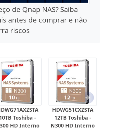
eço de Qnap NAS? Saiba
is antes de comprar e não
rra riscos
Próximo
HDWG71AXZSTA
HDWG51CXZSTA
10TB Toshiba -
12TB Toshiba -
300 HD Interno
N300 HD Interno