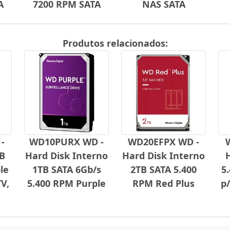
A
7200 RPM SATA
NAS SATA
Produtos relacionados:
-
WD10PURX WD -
WD20EFPX WD -
B
Hard Disk Interno
Hard Disk Interno
le
1TB SATA 6Gb/s
2TB SATA 5.400
5
V,
5.400 RPM Purple
RPM Red Plus
p