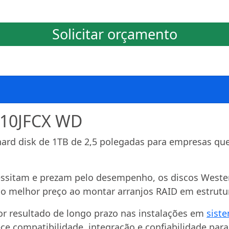
Solicitar orçamento
D10JFCX WD
rd disk de 1TB de 2,5 polegadas para empresas qu
essitam e prezam pelo desempenho, os discos Wester
o melhor preço ao montar arranjos RAID em estrutur
or resultado de longo prazo nas instalações em
sist
 compatibilidade, integração e confiabilidade para 