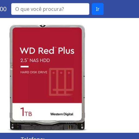
000
Ir