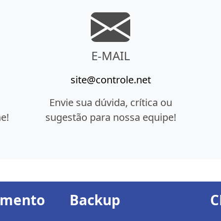
E-MAIL
site@controle.net
Envie sua dúvida, crítica ou
e!
sugestão para nossa equipe!
amento
Backup
C