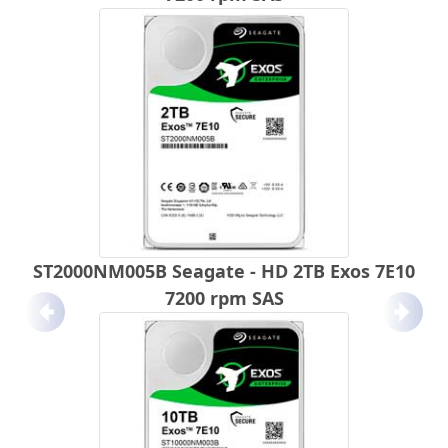
ST2000NM005B Seagate - HD 2TB Exos 7E10
7200 rpm SAS
Anterior
Próx