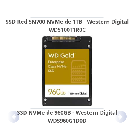
SSD Red SN700 NVMe de 1TB - Western Digital
WDS100T1R0C
SSD NVMe de 960GB - Western Digital
Anterior
Próx
WDS960G1D0D