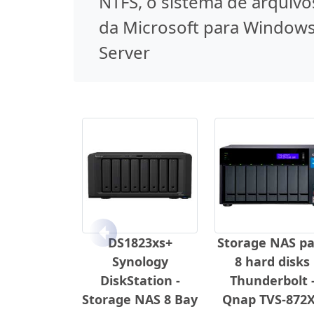
NTFS, o sistema de arquivo
da Microsoft para Window
Server
Anterior
DS1823xs+
Storage NAS pa
Synology
8 hard disks
DiskStation -
Thunderbolt 
Storage NAS 8 Bay
Qnap TVS-872