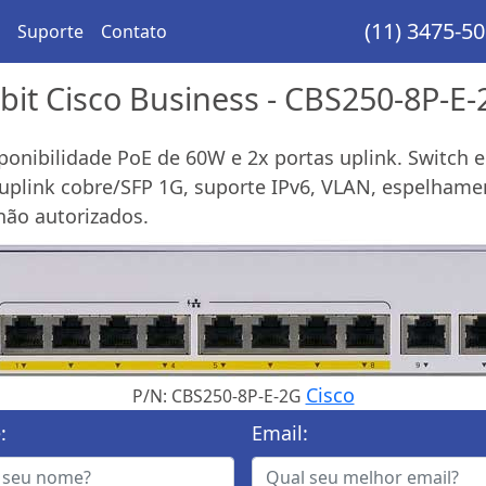
(11) 3475-5
Suporte
Contato
bit Cisco Business - CBS250-8P-E
isponibilidade PoE de 60W e 2x portas uplink. Switch
plink cobre/SFP 1G, suporte IPv6, VLAN, espelhamen
não autorizados.
Cisco
P/N: CBS250-8P-E-2G
:
Email: