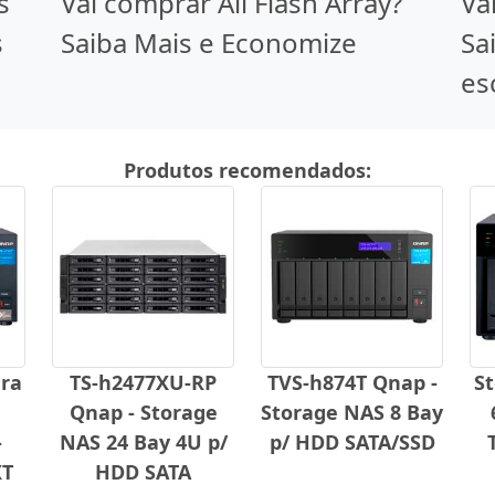
s
Vai comprar All Flash Array?
Va
s
Saiba Mais e Economize
Sa
es
Produtos recomendados:
ra
TS-h2477XU-RP
TVS-h874T Qnap -
S
Qnap - Storage
Storage NAS 8 Bay
-
NAS 24 Bay 4U p/
p/ HDD SATA/SSD
XT
HDD SATA