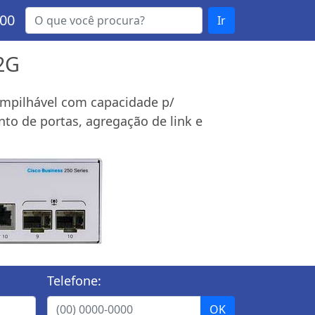
000
Ir
-2G
 empilhável com capacidade p/
to de portas, agregação de link e
Telefone: