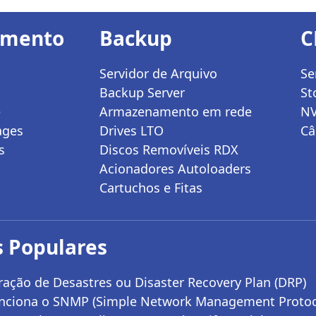
amento
Backup
C
Servidor de Arquivo
Se
Backup Server
St
e
Armazenamento em rede
N
ages
Drives LTO
Câ
s
Discos Removíveis RDX
Acionadores Autoloaders
Cartuchos e Fitas
 Populares
ação de Desastres ou Disaster Recovery Plan (DRP)
nciona o SNMP (Simple Network Management Protoc