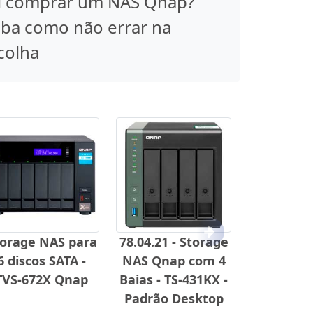
i comprar um NAS Qnap?
iba como não errar na
colha
Próximo
torage NAS para
78.04.21 - Storage
6 discos SATA -
NAS Qnap com 4
TVS-672X Qnap
Baias - TS-431KX -
Padrão Desktop