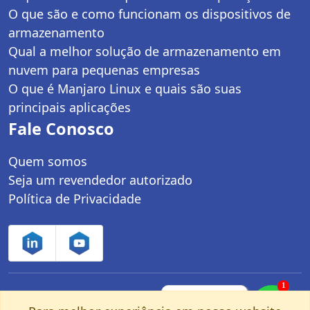
O que são e como funcionam os dispositivos de
armazenamento
Qual a melhor solução de armazenamento em
nuvem para pequenas empresas
O que é Manjaro Linux e quais são suas
principais aplicações
Fale Conosco
Quem somos
Seja um revendedor autorizado
Política de Privacidade
1
Controle Net Tecnologia LTDA | CNPJ:
Fale com um
especialista pelo