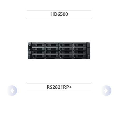
HD6500
RS2821RP+
Anterior
Próx