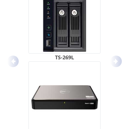
TS-269L
Anterior
Próx