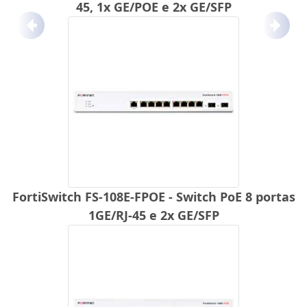
45, 1x GE/POE e 2x GE/SFP
Anterior
Próx
FortiSwitch FS-108E-FPOE - Switch PoE 8 portas
1GE/RJ-45 e 2x GE/SFP