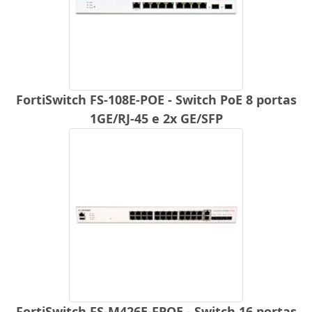
FortiSwitch FS-108E-POE - Switch PoE 8 portas
1GE/RJ-45 e 2x GE/SFP
FortiSwitch FS-M426E-FPOE - Switch 16 portas