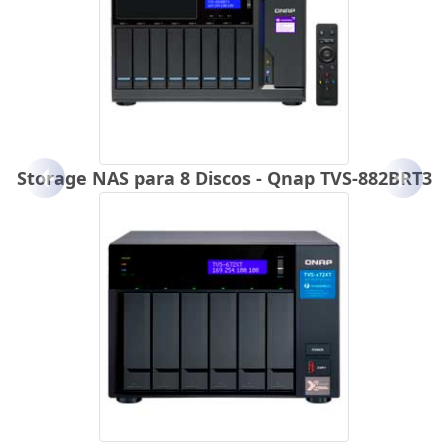
Storage NAS para 8 Discos - Qnap TVS-882BRT3
Anterior
Próx