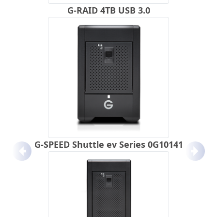
G-RAID 4TB USB 3.0
G-SPEED Shuttle ev Series 0G10141
Anterior
Próx