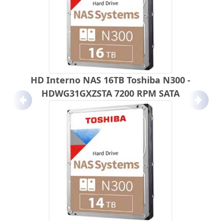
HD Interno NAS 16TB Toshiba N300 -
HDWG31GXZSTA 7200 RPM SATA
Anterior
Próx