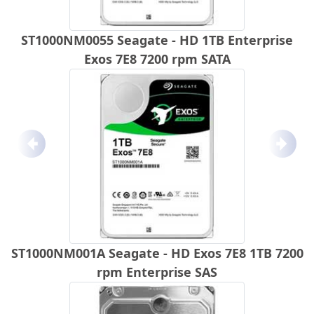
ST1000NM0055 Seagate - HD 1TB Enterprise
Exos 7E8 7200 rpm SATA
Anterior
Próx
ST1000NM001A Seagate - HD Exos 7E8 1TB 7200
rpm Enterprise SAS