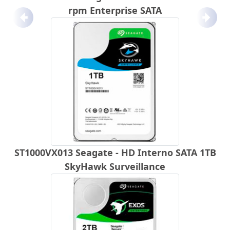
rpm Enterprise SATA
Anterior
Próx
ST1000VX013 Seagate - HD Interno SATA 1TB
SkyHawk Surveillance