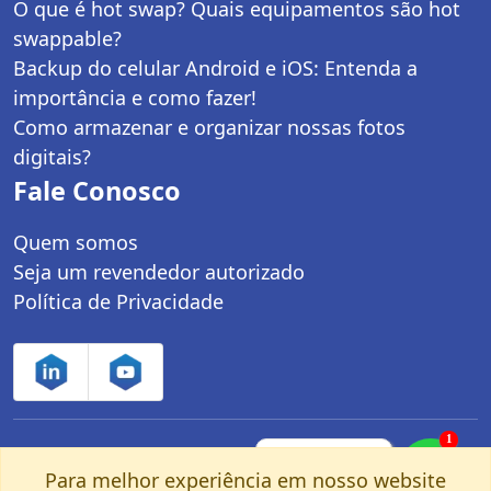
O que é hot swap? Quais equipamentos são hot
swappable?
Backup do celular Android e iOS: Entenda a
importância e como fazer!
Como armazenar e organizar nossas fotos
digitais?
Fale Conosco
Quem somos
Seja um revendedor autorizado
Política de Privacidade
1
Controle Net Tecnologia LTDA | CNPJ:
Fale com um
especialista pelo
Para melhor experiência em nosso website
03.247.280/0001-25 | Av. dos Carinás, 660 -
nosso Whatsapp!