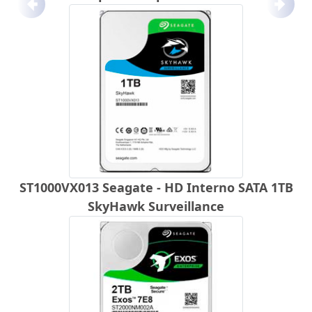
Anterior
Próx
ST1000VX013 Seagate - HD Interno SATA 1TB
SkyHawk Surveillance