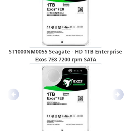
ST1000NM0055 Seagate - HD 1TB Enterprise
Exos 7E8 7200 rpm SATA
Anterior
Próx