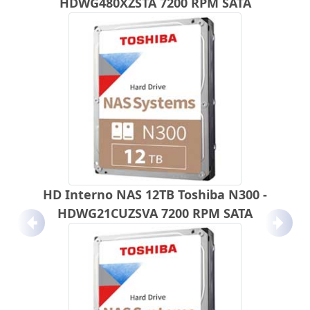
HDWG480XZSTA 7200 RPM SATA
HD Interno NAS 12TB Toshiba N300 -
HDWG21CUZSVA 7200 RPM SATA
Anterior
Próx