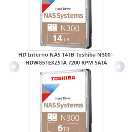
HD Interno NAS 14TB Toshiba N300 -
HDWG51EXZSTA 7200 RPM SATA
Anterior
Próx