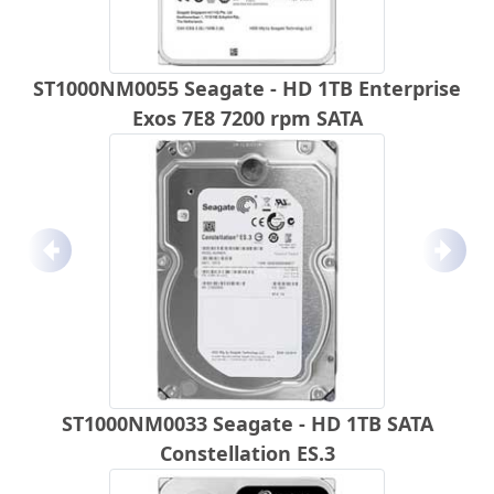
ST1000NM0055 Seagate - HD 1TB Enterprise
Exos 7E8 7200 rpm SATA
Anterior
Próx
ST1000NM0033 Seagate - HD 1TB SATA
Constellation ES.3