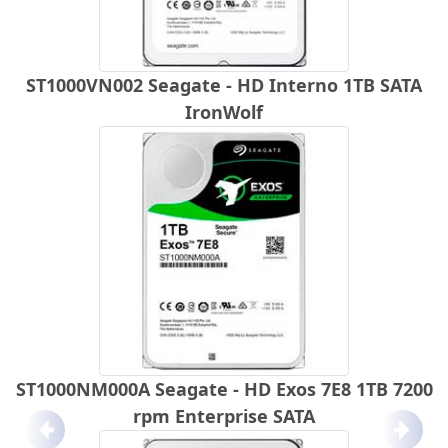
ST1000VN002 Seagate - HD Interno 1TB SATA
IronWolf
ST1000NM000A Seagate - HD Exos 7E8 1TB 7200
rpm Enterprise SATA
Anterior
Próx