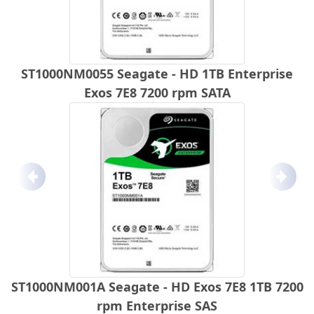
ST1000NM0055 Seagate - HD 1TB Enterprise
Exos 7E8 7200 rpm SATA
Anterior
Próx
ST1000NM001A Seagate - HD Exos 7E8 1TB 7200
rpm Enterprise SAS