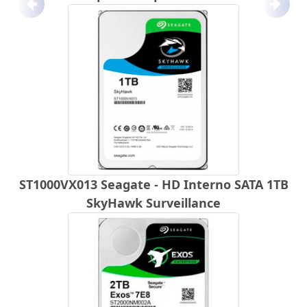
Anterior
Próx
ST1000VX013 Seagate - HD Interno SATA 1TB
SkyHawk Surveillance