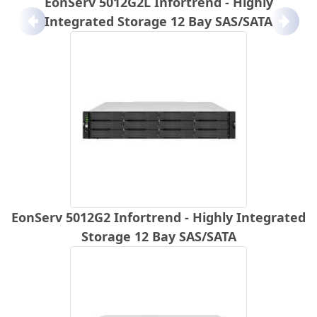
EonServ 5012G2L Infortrend - Highly
Integrated Storage 12 Bay SAS/SATA
Anterior
Próx
EonServ 5012G2 Infortrend - Highly Integrated
Storage 12 Bay SAS/SATA