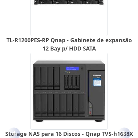
TL-R1200PES-RP Qnap - Gabinete de expansão
12 Bay p/ HDD SATA
Storage NAS para 16 Discos - Qnap TVS-h1688X
Anterior
Próx