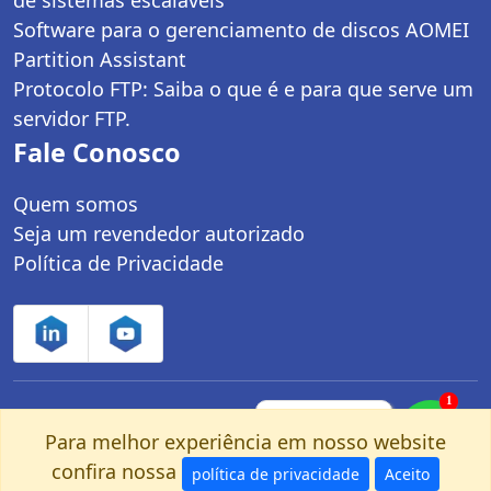
Software para o gerenciamento de discos AOMEI
Partition Assistant
Protocolo FTP: Saiba o que é e para que serve um
servidor FTP.
Fale Conosco
Quem somos
Seja um revendedor autorizado
Política de Privacidade
1
Controle Net Tecnologia LTDA | CNPJ:
Fale com um
especialista pelo
Para melhor experiência em nosso website
03.247.280/0001-25 | Av. dos Carinás, 660 -
nosso Whatsapp!
confira nossa
Moema | São Paulo, SP - CEP: 04086-011
política de privacidade
Aceito