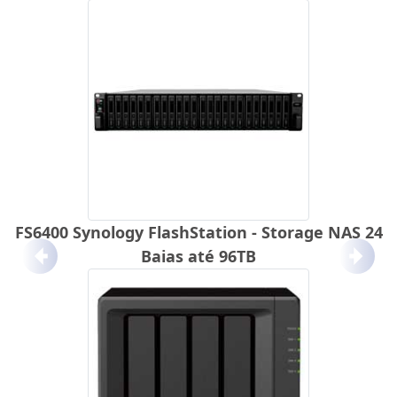
FS6400 Synology FlashStation - Storage NAS 24
Baias até 96TB
Anterior
Próx