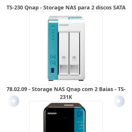
TS-230 Qnap - Storage NAS para 2 discos SATA
78.02.09 - Storage NAS Qnap com 2 Baias - TS-
231K
Anterior
Próx