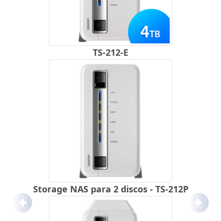
TS-212-E
Storage NAS para 2 discos - TS-212P
Anterior
Próx