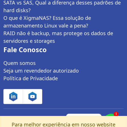
SATA vs SAS, Qual a diferença desses padrões de
hard disks?
O que é XigmaNAS? Essa solução de
armazenamento Linux vale a pena?
RAID não é backup, mas protege os dados de
servidores e storages
Fale Conosco
Quem somos
Seja um revendedor autorizado
Política de Privacidade
1
Controle Net Tecnologia LTDA | CNPJ:
Fale com um
especialista pelo
Para melhor experiência em nosso website
03.247.280/0001-25 | Av. dos Carinás, 660 -
nosso Whatsapp!