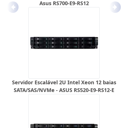
Asus RS700-E9-RS12
Anterior
Próx
Servidor Escalável 2U Intel Xeon 12 baias
SATA/SAS/NVMe - ASUS RS520-E9-RS12-E