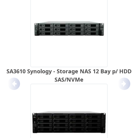
SA3610 Synology - Storage NAS 12 Bay p/ HDD
SAS/NVMe
Anterior
Próx