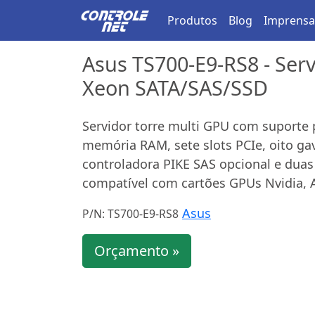
Produtos
Blog
Imprensa
Asus TS700-E9-RS8 - Serv
Xeon SATA/SAS/SSD
Servidor torre multi GPU com suporte p
memória RAM, sete slots PCIe, oito ga
controladora PIKE SAS opcional e dua
compatível com cartões GPUs Nvidia, A
Asus
P/N: TS700-E9-RS8
Orçamento »