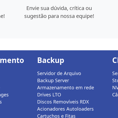
Envie sua dúvida, crítica ou
e!
sugestão para nossa equipe!
amento
Backup
C
Servidor de Arquivo
Se
Backup Server
St
e
Armazenamento em rede
N
ages
Drives LTO
Câ
s
Discos Removíveis RDX
Acionadores Autoloaders
Cartuchos e Fitas