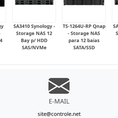
gy
SA3410 Synology -
TS-1264U-RP Qnap
SA
-
Storage NAS 12
- Storage NAS
4
Bay p/ HDD
para 12 baias
SAS/NVMe
SATA/SSD
E-MAIL
site@controle.net