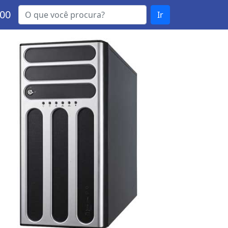
000
Ir