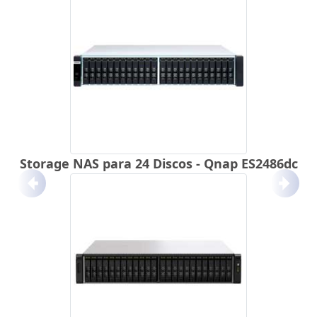
Storage NAS para 24 Discos - Qnap ES2486dc
Anterior
Próx