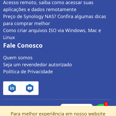
Acesso remoto, saiba como acessar suas
aplicações e dados remotamente
Preço de Synology NAS? Confira algumas dicas
para comprar melhor
Como criar arquivos ISO via Windows, Mac e
Linux
Fale Conosco
Quem somos
Seja um revendedor autorizado
Política de Privacidade
1
Controle Net Tecnologia LTDA | CNPJ:
Fale com um
especialista pelo
Para melhor experiência em nosso website
03.247.280/0001-25 | Av. dos Carinás, 660 -
nosso Whatsapp!