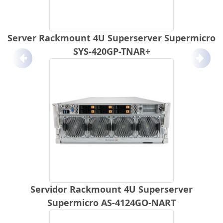
Server Rackmount 4U Superserver Supermicro
SYS-420GP-TNAR+
Anterior
Próx
Servidor Rackmount 4U Superserver
Supermicro AS-4124GO-NART