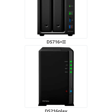
DS716+II
DS216play