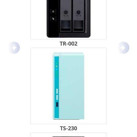
TR-002
Anterior
Próx
TS-230