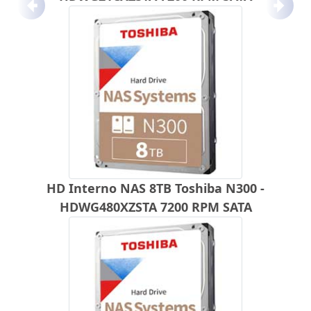
Anterior
Próx
HD Interno NAS 8TB Toshiba N300 -
HDWG480XZSTA 7200 RPM SATA