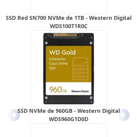
SSD Red SN700 NVMe de 1TB - Western Digital
WDS100T1R0C
SSD NVMe de 960GB - Western Digital
Anterior
Próx
WDS960G1D0D