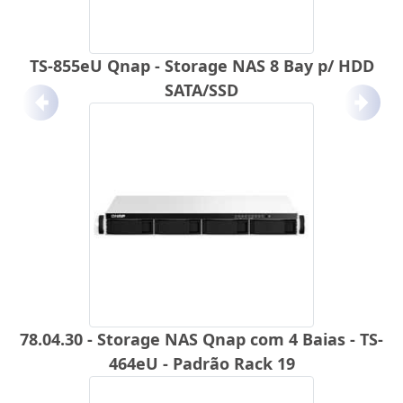
TS-855eU Qnap - Storage NAS 8 Bay p/ HDD
SATA/SSD
Anterior
Próx
78.04.30 - Storage NAS Qnap com 4 Baias - TS-
464eU - Padrão Rack 19