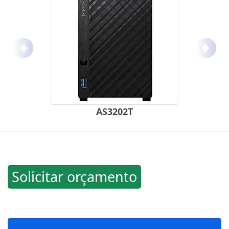
Anterior
Próx
AS3202T
Solicitar orçamento