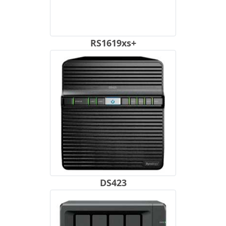
RS1619xs+
DS423