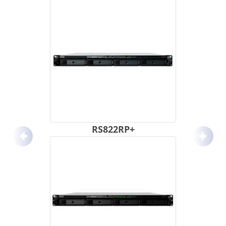
RS822RP+
Anterior
Próx