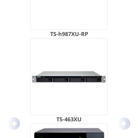
TS-h987XU-RP
TS-463XU
Anterior
Próx