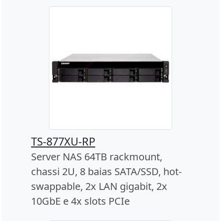
TS-877XU-RP
Server NAS 64TB rackmount,
chassi 2U, 8 baias SATA/SSD, hot-
swappable, 2x LAN gigabit, 2x
10GbE e 4x slots PCIe