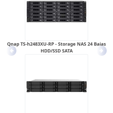
Qnap TS-h2483XU-RP - Storage NAS 24 Baias
HDD/SSD SATA
Anterior
Próx