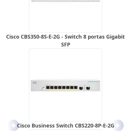
Cisco CBS350-8S-E-2G - Switch 8 portas Gigabit
SFP
Cisco Business Switch CBS220-8P-E-2G
Anterior
Próx